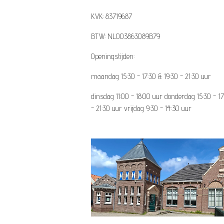
KVK: 83719687
BTW: NL003863089B79
Openingstijden:
maandag 15:30 - 17:30 & 19:30 - 21:30 
dinsdag 11:00 - 18:00 uur donderdag 15:30 - 17
- 21:30 uur vrijdag 9:30 - 14:30 uur