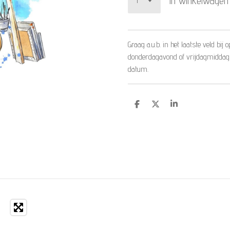
In winkelwagen
Graag a.u.b. in het laatste veld b
donderdagavond of vrijdagmiddag 
datum.
D
D
S
e
e
h
l
e
a
e
l
r
n
e