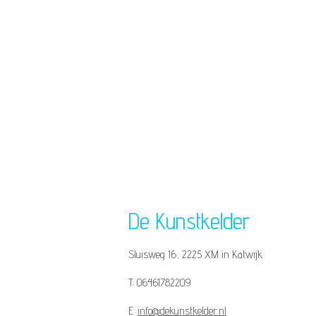
De Kunstkelder
Sluisweg 16, 2225 XM in Katwi
T: 06461782209
E:
info@dekunstkelder.nl