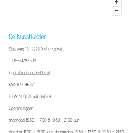
De Kunstkelder
Sluisweg 16, 2225 XM in Katwijk
T: 06461782209
E:
info@dekunstkelder.nl
KVK: 83719687
BTW: NL003863089B79
Openingstijden:
maandag 15:30 - 17:30 & 19:30 - 21:30 uur
dinsdag 11:00 - 18:00 uur donderdag 15:30 - 17:30 & 19:30 - 21:30