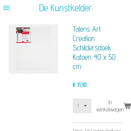
De Kunstkelder
Ga
direct
naar
Talens Art
de
hoofdinhoud
Creation
Schildersdoek
Katoen 40 x 50
cm
€ 11,10
In
winkelwagen
Talens Art Creation biedt een