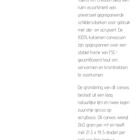
ruim assortiment aan
universeel geprepareerde
schildersdoeken voor gebruik
met olie- en acrylverf. De
100% katoenen canvassen
zijn opgespannen over een
stabiel frame van FSC-
gecertificeerd hout om
vervormen en kromtrekken
te voorkomen.
De grondering van dit canvas
bestaat uit een laag
natuurlijke lijm en twee lagen
zuurvrije gesso op
acrylbasis. Dit canvas weegt
260 gram per m² en heeft
met 21,5 x 19,5 draden per
cm² een fijne textuur